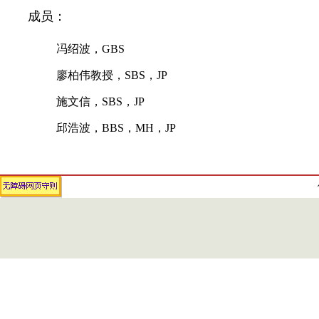
成员：
冯绍波，
GBS
廖柏伟教授，
SBS
，
JP
施文信，
SBS
，
JP
邱浩波，
BBS
，
MH
，
JP